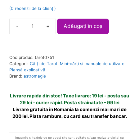
0
(
0
recenzii de la clienți)
o
u
A
t
-
+
Adăugați în coș
o
Cantitate
l
f
Plansa
t
5
explicativa
e
a
r
Cod produs:
tarot0751
cartilor
n
Categorii:
Cărți de Tarot
,
Mini-cărți și manuale de utilizare
,
de
a
Plansă explicativă
Tarot
t
Brand:
astromagie
Lenormand
i
-
v
Livrare rapida din stoc! Taxe livrare: 19 lei - posta sau
format
e
29 lei - curier rapid. Posta strainatate - 99 lei
A4
:
Livrare gratuita in Romania la comenzi mai mari de
200 lei. Plata ramburs, cu card sau transfer bancar.
Imaginile și textele de pe acest site sunt editate și/sau realizate digital cu