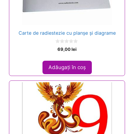
Carte de radiestezie cu planșe și diagrame
0
69,00
lei
o
u
t
o
Adăugați în coș
f
5