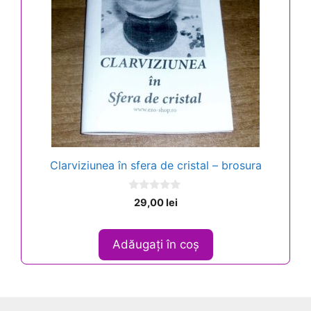
Clarviziunea în sfera de cristal – brosura
0
29,00
lei
o
u
t
o
Adăugați în coș
f
5