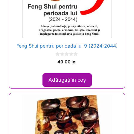
Feng Shui pentru perioada lui 9 (2024-2044)
0
49,00
lei
o
u
t
o
Adăugați în coș
f
5