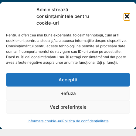
Bijuterii pentru zodii
Administrează
Cărți de Tarot
consimțămintele pentru
cookie-uri
Mini-cărți și manuale de utilizare
Plansă explicativă
Pentru a oferi cea mai bună experiență, folosim tehnologii, cum ar fi
cookie-uri, pentru a stoca și/sau accesa informațiile despre dispozitive.
Ghicit în cafea
Consimțământul pentru aceste tehnologii ne permite să procesăm date,
Bijuterii Luxor - Atlantis
cum ar fi comportamentul de navigare sau ID-uri unice pe acest site.
Dacă nu îți dai consimțământul sau îți retragi consimțământul dat poate
Lumânări pentru ritualuri
avea afecte negative asupra unor anumite funcționalități și funcții.
Ritualuri - Kituri complete
Studiu de astrologie - Astrograma
Acceptă
Studiu de numerologie - Numerograma
Refuză
Vezi preferințele
Alternative:
Plata:
Adăugați în coș
49,00
lei
T
Informare cookie-uri
Politica de confidențialitate
- ramburs
- carte de credit