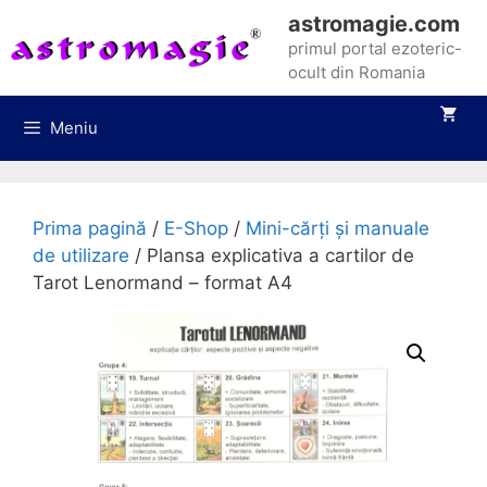
Sari
astromagie.com
la
primul portal ezoteric-
conținut
ocult din Romania
Meniu
Prima pagină
/
E-Shop
/
Mini-cărți și manuale
de utilizare
/ Plansa explicativa a cartilor de
Tarot Lenormand – format A4