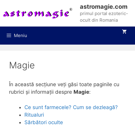
Sari
astromagie.com
la
primul portal ezoteric-
conținut
ocult din Romania
Meniu
Magie
În această secțiune veți găsi toate paginile cu
rubrici și informații despre
Magie
:
Ce sunt farmecele? Cum se dezleagă?
Ritualuri
Sărbători oculte