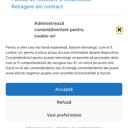
Retragere din contract
Administrează
consimțămintele pentru
cookie-uri
Link-uri utile:
magazin-fengshui.ro
-
anticariat-ezoteric.com
-
universul-
Pentru a oferi cea mai bună experiență, folosim tehnologii, cum ar fi
bijuteriilor.com
-
talismane-amulete.com
-
cookie-uri, pentru a stoca și/sau accesa informațiile despre dispozitive.
ezo-shop.com
-
universultarotului.com
-
Consimțământul pentru aceste tehnologii ne permite să procesăm date,
cum ar fi comportamentul de navigare sau ID-uri unice pe acest site.
universul-aromelor.ro
-
www.fengshui-
Dacă nu îți dai consimțământul sau îți retragi consimțământul dat poate
market.ro
-
www.astrotarot.ro
-
avea afecte negative asupra unor anumite funcționalități și funcții.
www.astrologie-tarot.ro
-
www.magazin-
fengshui.com
-
www.astromagie.com
-
Acceptă
www.fengshuiromanesc.ro
-
Tarot Brasov
-
Cheia Genelor Brasov
-
Profilul hologenetic
Refuză
Brașov
-
www.lenormand.ro
Vezi preferințele
© 2026
www.astromagie.com
- primul portal ezoteric-ocult
Item added to cart.
Checkout
T
din România
0 items -
0,00
lei