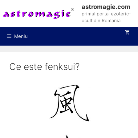
Sari
astromagie.com
la
primul portal ezoteric-
conținut
ocult din Romania
Meniu
Ce este fenksui?