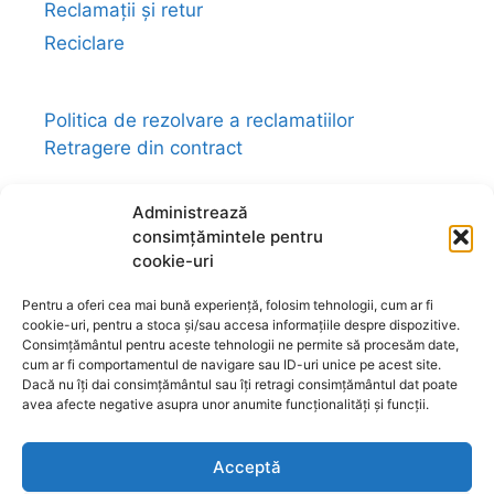
Reclamații și retur
Reciclare
Politica de rezolvare a reclamatiilor
Retragere din contract
Administrează
consimțămintele pentru
cookie-uri
Link-uri utile:
magazin-fengshui.ro
-
anticariat-ezoteric.com
-
universul-
Pentru a oferi cea mai bună experiență, folosim tehnologii, cum ar fi
bijuteriilor.com
-
talismane-amulete.com
-
cookie-uri, pentru a stoca și/sau accesa informațiile despre dispozitive.
ezo-shop.com
-
universultarotului.com
-
Consimțământul pentru aceste tehnologii ne permite să procesăm date,
cum ar fi comportamentul de navigare sau ID-uri unice pe acest site.
universul-aromelor.ro
-
www.fengshui-
Dacă nu îți dai consimțământul sau îți retragi consimțământul dat poate
market.ro
-
www.astrotarot.ro
-
avea afecte negative asupra unor anumite funcționalități și funcții.
www.astrologie-tarot.ro
-
www.magazin-
fengshui.com
-
www.astromagie.com
-
Acceptă
www.fengshuiromanesc.ro
-
Tarot Brasov
-