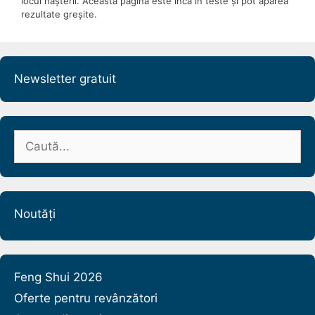
locul nașterii. Această pagină este încă în teste și pot apărea
rezultate greșite.
Newsletter gratuit
Caută
după:
Noutăți
Feng Shui 2026
Oferte pentru revânzători