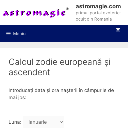
Sari
astromagie.com
la
primul portal ezoteric-
conținut
ocult din Romania
Meniu
Calcul zodie europeană și
ascendent
Introduceți data și ora nașterii în câmpurile de
mai jos:
Luna: