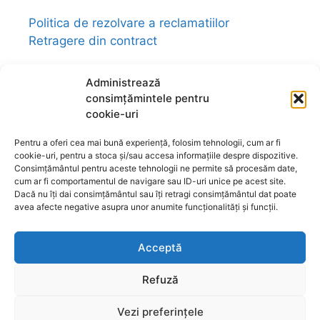
Politica de rezolvare a reclamatiilor
Retragere din contract
Administrează
consimțămintele pentru
cookie-uri
Link-uri utile:
magazin-fengshui.ro
-
anticariat-ezoteric.com
-
universul-
Pentru a oferi cea mai bună experiență, folosim tehnologii, cum ar fi
bijuteriilor.com
-
talismane-amulete.com
-
cookie-uri, pentru a stoca și/sau accesa informațiile despre dispozitive.
ezo-shop.com
-
universultarotului.com
-
Consimțământul pentru aceste tehnologii ne permite să procesăm date,
cum ar fi comportamentul de navigare sau ID-uri unice pe acest site.
universul-aromelor.ro
-
www.fengshui-
Dacă nu îți dai consimțământul sau îți retragi consimțământul dat poate
market.ro
-
www.astrotarot.ro
-
avea afecte negative asupra unor anumite funcționalități și funcții.
www.astrologie-tarot.ro
-
www.magazin-
fengshui.com
-
www.astromagie.com
-
Acceptă
www.fengshuiromanesc.ro
-
Tarot Brasov
-
Cheia Genelor Brasov
-
Profilul hologenetic
Refuză
Brașov
-
www.lenormand.ro
Vezi preferințele