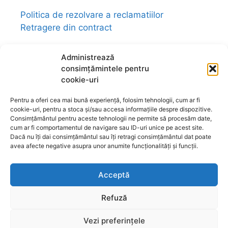
Politica de rezolvare a reclamatiilor
Retragere din contract
Administrează
consimțămintele pentru
cookie-uri
Link-uri utile:
magazin-fengshui.ro
-
anticariat-ezoteric.com
-
universul-
Pentru a oferi cea mai bună experiență, folosim tehnologii, cum ar fi
bijuteriilor.com
-
talismane-amulete.com
-
cookie-uri, pentru a stoca și/sau accesa informațiile despre dispozitive.
ezo-shop.com
-
universultarotului.com
-
Consimțământul pentru aceste tehnologii ne permite să procesăm date,
cum ar fi comportamentul de navigare sau ID-uri unice pe acest site.
universul-aromelor.ro
-
www.fengshui-
Dacă nu îți dai consimțământul sau îți retragi consimțământul dat poate
market.ro
-
www.astrotarot.ro
-
avea afecte negative asupra unor anumite funcționalități și funcții.
www.astrologie-tarot.ro
-
www.magazin-
fengshui.com
-
www.astromagie.com
-
Acceptă
www.fengshuiromanesc.ro
-
Tarot Brasov
-
Cheia Genelor Brasov
-
Profilul hologenetic
Refuză
Brașov
-
www.lenormand.ro
Vezi preferințele