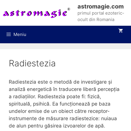
Sari
astromagie.com
la
primul portal ezoteric-
conținut
ocult din Romania
Meniu
Radiestezia
Radiestezia este o metodă de investigare și
analiză energetică în traducere liberă percepția
a radiațiilor. Radiestezia poate fi: fizică,
spirituală, psihică. Ea funcționează pe baza
undelor emise de un obiect către receptor-
instrumente de măsurare radiestezice: nuiaua
de alun pentru găsirea izvoarelor de apă.