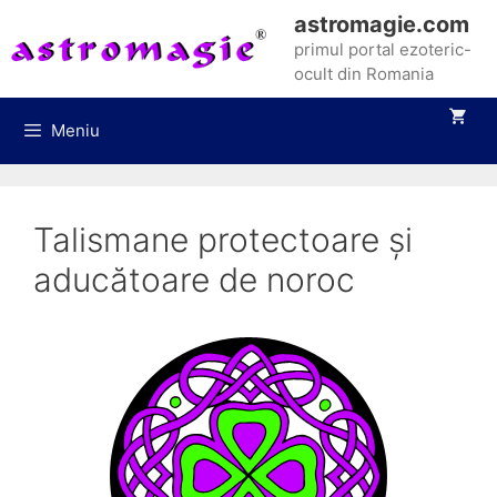
Sari
astromagie.com
la
primul portal ezoteric-
conținut
ocult din Romania
Meniu
Talismane protectoare și
aducătoare de noroc