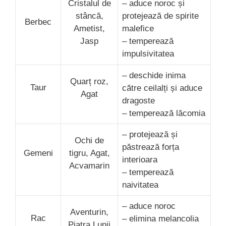
Cristalul de
– aduce noroc și
stâncă,
protejează de spirite
Berbec
Ametist,
malefice
Jasp
– temperează
impulsivitatea
– deschide inima
Quarț roz,
Taur
către ceilalți și aduce
Agat
dragoste
– temperează lăcomia
– protejează și
Ochi de
păstrează forța
Gemeni
tigru, Agat,
interioara
Acvamarin
– temperează
naivitatea
– aduce noroc
Aventurin,
Rac
– elimina melancolia
Piatra Lunii