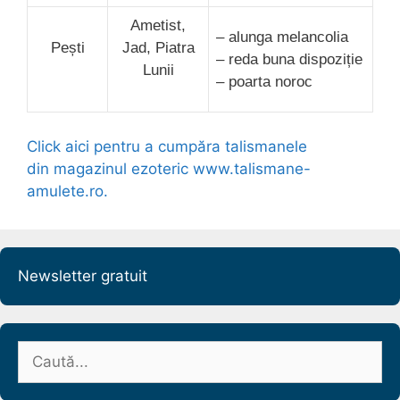
Ametist,
– alunga melancolia
Peș
ti
Jad, Piatra
– reda buna dispoziție
Lunii
– poarta noroc
Click aici pentru a cumpăra talismanele
din magazinul ezoteric www.talismane-
amulete.ro.
Newsletter gratuit
Caută
după: