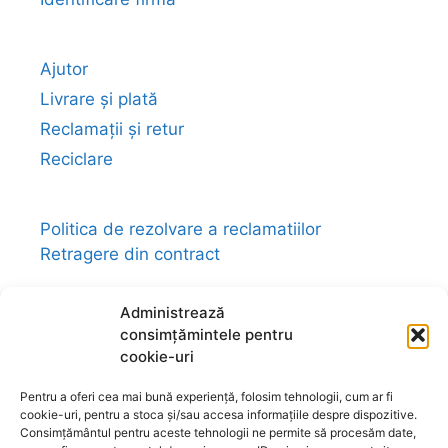
Ajutor
Livrare și plată
Reclamații și retur
Reciclare
Politica de rezolvare a reclamatiilor
Retragere din contract
Administrează
consimțămintele pentru
cookie-uri
Link-uri utile:
magazin-fengshui.ro
-
anticariat-ezoteric.com
-
universul-
Pentru a oferi cea mai bună experiență, folosim tehnologii, cum ar fi
bijuteriilor.com
-
talismane-amulete.com
-
cookie-uri, pentru a stoca și/sau accesa informațiile despre dispozitive.
ezo-shop.com
-
universultarotului.com
-
Consimțământul pentru aceste tehnologii ne permite să procesăm date,