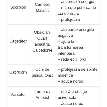
– ancorează energia
Carneol,
Scorpion
– mărește puterea de
Malahit
concentrare
– protejează
– absoarbe energiile
Obsidian,
negative
Quarț
Săgetător
– ajuta la
albastru,
transformarea
Calcedonie
interioara
– reda echilibrul
Ochi de
– protejează de spirite
Capricorn
pisica, Onix
malefice
– aduce noroc
Turcoaz,
– oferă protecție
Vărsător
Ametist
universala
– aduce noroc