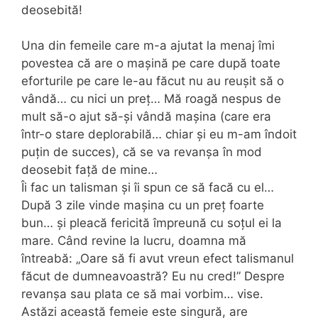
deosebită!
Una din femeile care m-a ajutat la menaj îmi
povestea că are o mașină pe care după toate
eforturile pe care le-au făcut nu au reușit să o
vândă… cu nici un preț… Mă roagă nespus de
mult să-o ajut să-și vândă mașina (care era
într-o stare deplorabilă… chiar și eu m-am îndoit
puțin de succes), că se va revanșa în mod
deosebit față de mine…
Îi fac un talisman și îi spun ce să facă cu el…
După 3 zile vinde mașina cu un preț foarte
bun… și pleacă fericită împreună cu soțul ei la
mare. Când revine la lucru, doamna mă
întreabă: „Oare să fi avut vreun efect talismanul
făcut de dumneavoastră? Eu nu cred!” Despre
revanșa sau plata ce să mai vorbim… vise.
Astăzi această femeie este singură, are