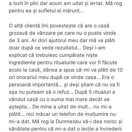
a lovit în plin dar acum am uitat și iertat. Mă rog
pentru ea și sufletul ei mărunt…
O altă clientă îmi povestește că are o casă
grozavă de vânzare pe care nu o poate vinde
de 3 ani. Ar dori ajutorul meu dar mă va plăti
doar după ce vede rezultatul… Deși i-am
explicat că trebuiesc cumpărate niște
ingrediente pentru ritualurile care vor fi făcute
acolo la casă, dânsa a spus că-mi va plăti de 10
ori onorariul meu după ce vinde casa… Era o
persoană importantă… și deși știam că nu va fi
așa nu puteam să o refuz… După 5 ritualuri a
vândut casă cu o suma mai mare decât se
aștepta… De mine a uitat de mult… nu mi-a
plătit… nici măcar un telefon de mulțumire nu
mi-a dat. Mă rog la Dumnezeu să-i dea noroc și
sănătate pentru că mi-a dat o lecție a încrederii