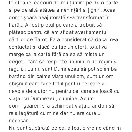
telefoane, cadouri de mulțumire pe de o parte
și pe de altă atâtea amenințări și jigniri. Acea
domnișoară neajutorată s-a transformat în
fiară… A fost prețul pe care a trebuit să-l
plătesc pentru că am sfidat avertismentul
cărților de Tarot. Ea a considerat că dacă m-a
contactat și dacă eu fac un efort, totul va
merge ca la carte fără ca ea să miște un
deget… fără să respecte un minim de regim și
reguli… Eu nu sunt Dumnezeu să pot schimba
bătând din palme viața unui om, sunt un om
obișnuit care face totul pentru cei care au
nevoie de ajutor nu pentru cei care se joacă cu
viața, cu Dumnezeu, cu mine. Acum
domnișoarei i s-a schimbat viața… ar dori să
reia legătură cu mine dar nu are curajul
necesar….
Nu sunt supărată pe ea, a fost o vreme când m-