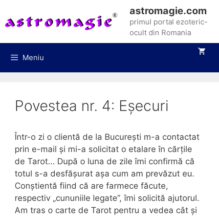
Sari
astromagie.com
la
primul portal ezoteric-
conținut
ocult din Romania
Meniu
Povestea nr. 4: Eșecuri
Într-o zi o clientă de la București m-a contactat
prin e-mail și mi-a solicitat o etalare în cărțile
de Tarot… După o luna de zile îmi confirmă că
totul s-a desfășurat așa cum am prevăzut eu.
Conștientă fiind că are farmece făcute,
respectiv „cununiile legate”, îmi solicită ajutorul.
Am tras o carte de Tarot pentru a vedea cât și