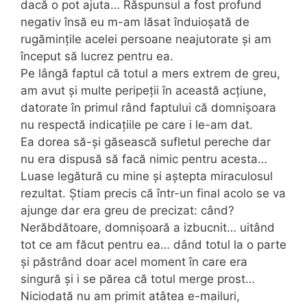
dacă o pot ajuta… Răspunsul a fost profund
negativ însă eu m-am lăsat înduioșată de
rugămințile acelei persoane neajutorate și am
început să lucrez pentru ea.
Pe lângă faptul că totul a mers extrem de greu,
am avut și multe peripeții în această acțiune,
datorate în primul rând faptului că domnișoara
nu respectă indicațiile pe care i le-am dat.
Ea dorea să-și găsească sufletul pereche dar
nu era dispusă să facă nimic pentru acesta…
Luase legătură cu mine și aștepta miraculosul
rezultat. Știam precis că într-un final acolo se va
ajunge dar era greu de precizat: când?
Nerăbdătoare, domnișoară a izbucnit… uitând
tot ce am făcut pentru ea… dând totul la o parte
și păstrând doar acel moment în care era
singură și i se părea că totul merge prost…
Niciodată nu am primit atâtea e-mailuri,