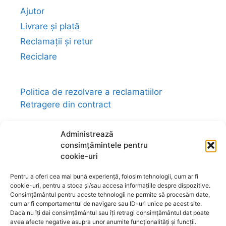
Ajutor
Livrare și plată
Reclamații și retur
Reciclare
Politica de rezolvare a reclamatiilor
Retragere din contract
Administrează
consimțămintele pentru
cookie-uri
Link-uri utile:
magazin-fengshui.ro
-
anticariat-ezoteric.com
-
universul-
Pentru a oferi cea mai bună experiență, folosim tehnologii, cum ar fi
bijuteriilor.com
-
talismane-amulete.com
-
cookie-uri, pentru a stoca și/sau accesa informațiile despre dispozitive.
ezo-shop.com
-
universultarotului.com
-
Consimțământul pentru aceste tehnologii ne permite să procesăm date,
cum ar fi comportamentul de navigare sau ID-uri unice pe acest site.
universul-aromelor.ro
-
www.fengshui-
Dacă nu îți dai consimțământul sau îți retragi consimțământul dat poate
market.ro
-
www.astrotarot.ro
-
avea afecte negative asupra unor anumite funcționalități și funcții.