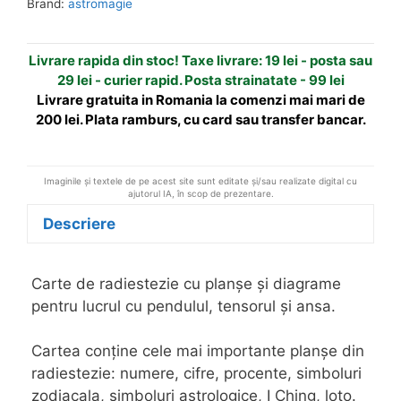
a
Brand:
astromagie
și
t
diagrame
i
Livrare rapida din stoc! Taxe livrare: 19 lei - posta sau
v
29 lei - curier rapid. Posta strainatate - 99 lei
e
Livrare gratuita in Romania la comenzi mai mari de
:
200 lei. Plata ramburs, cu card sau transfer bancar.
Imaginile și textele de pe acest site sunt editate și/sau realizate digital cu
ajutorul IA, în scop de prezentare.
Descriere
Carte de radiestezie cu planșe și diagrame
pentru lucrul cu pendulul, tensorul și ansa.
Cartea conține cele mai importante planșe din
radiestezie: numere, cifre, procente, simboluri
zodiacala, simboluri astrologice, I Ching, loto.