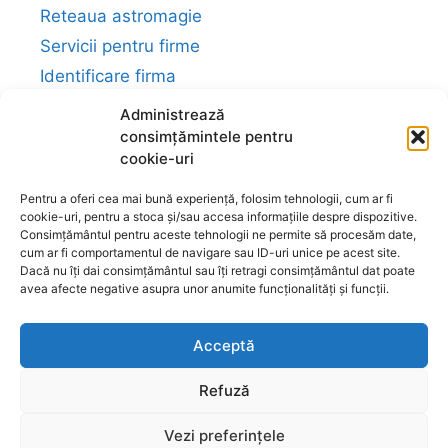
Reteaua astromagie
Servicii pentru firme
Identificare firma
Administrează
consimțămintele pentru
Ajutor
cookie-uri
Livrare și plată
Pentru a oferi cea mai bună experiență, folosim tehnologii, cum ar fi
Reclamații și retur
cookie-uri, pentru a stoca și/sau accesa informațiile despre dispozitive.
Reciclare
Consimțământul pentru aceste tehnologii ne permite să procesăm date,
cum ar fi comportamentul de navigare sau ID-uri unice pe acest site.
Dacă nu îți dai consimțământul sau îți retragi consimțământul dat poate
avea afecte negative asupra unor anumite funcționalități și funcții.
Politica de rezolvare a reclamatiilor
Retragere din contract
Acceptă
Refuză
Vezi preferințele