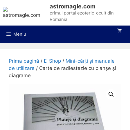
Sari
astromagie.com
la
primul portal ezoteric-ocult din
conținut
Romania
Meniu
Prima pagină
/
E-Shop
/
Mini-cărți și manuale
de utilizare
/ Carte de radiestezie cu planșe și
diagrame