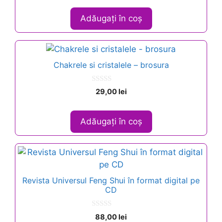
t
o
Adăugați în coș
f
5
Chakrele si cristalele – brosura
0
29,00
lei
o
u
t
o
Adăugați în coș
f
5
Revista Universul Feng Shui în format digital pe
CD
0
88,00
lei
o