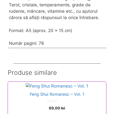
Tarot, cristale, temperamente, grade de
rudenie, mâncare, vitamine etc., cu ajutorul
cărora să aflați răspunsuri la orice întrebare.
Format: A5 (aprox. 20 x 15 cm)
Număr pagini: 78
Produse similare
Feng Shui Romanesc – Vol. 1
0
69,00
lei
o
u