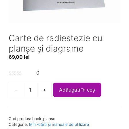
Carte de radiestezie cu
planșe și diagrame
69,00
lei
0
0
A
o
-
+
Adăugați în coș
u
Cantitate
l
t
Carte
t
o
f
de
e
5
radiestezie
r
Cod produs:
book_planse
cu
n
Categorie:
Mini-cărți și manuale de utilizare
planșe